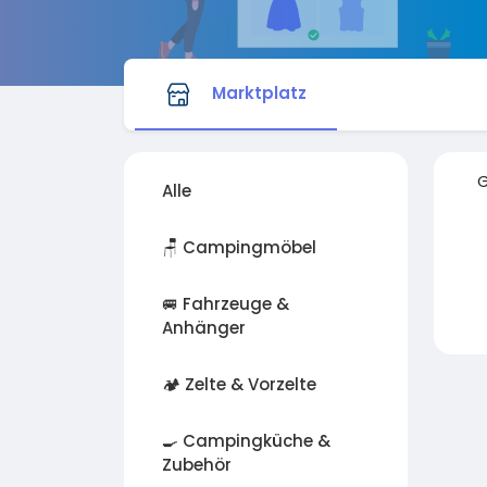
Marktplatz
G
Alle
🪑 Campingmöbel
🚐 Fahrzeuge &
Anhänger
🏕️ Zelte & Vorzelte
🍳 Campingküche &
Zubehör